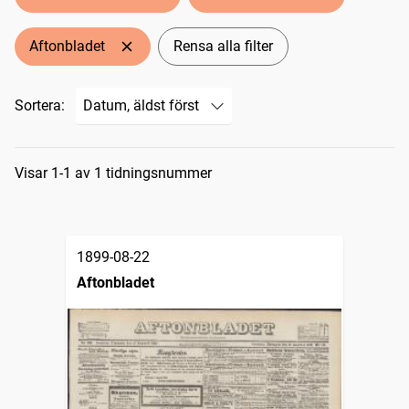
Aftonbladet
Rensa alla filter
Sortera:
Sökresultat
Visar 1-1 av 1 tidningsnummer
1899-08-22
Aftonbladet