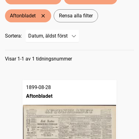
Aftonbladet
Rensa alla filter
Sortera:
Sökresultat
Visar 1-1 av 1 tidningsnummer
1899-08-28
Aftonbladet