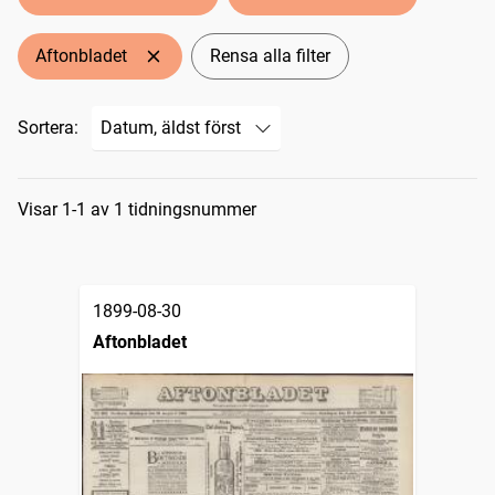
Aftonbladet
Rensa alla filter
Sortera:
Sökresultat
Visar 1-1 av 1 tidningsnummer
1899-08-30
Aftonbladet