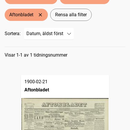
Aftonbladet
Rensa alla filter
Sortera:
Sökresultat
Visar 1-1 av 1 tidningsnummer
1900-02-21
Aftonbladet