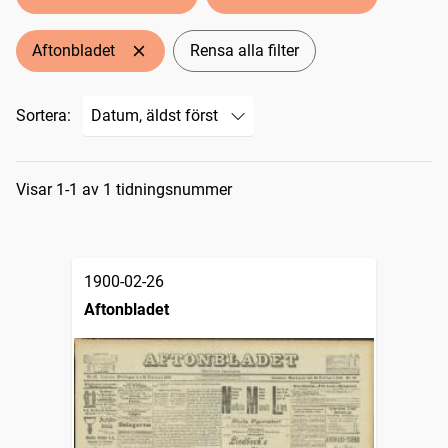
Aftonbladet
Rensa alla filter
Sortera:
Sökresultat
Visar 1-1 av 1 tidningsnummer
1900-02-26
Aftonbladet