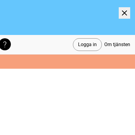
Logga in
Om tjänsten
Söktips