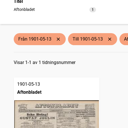
Titel
Aftonbladet
1
träffar
Från 1901-05-13
Till 1901-05-13
A
Sökresultat
Visar 1-1 av 1 tidningsnummer
1901-05-13
Aftonbladet