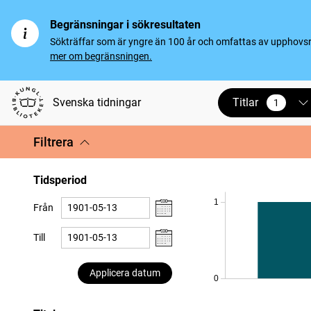
Begränsningar i sökresultaten
Sökträffar som är yngre än 100 år och omfattas av upphovsrät
mer om begränsningen.
Titlar
Svenska tidningar
1
vald
Filtrera
Tidsperiod
1
Från
Till
Applicera datum
0