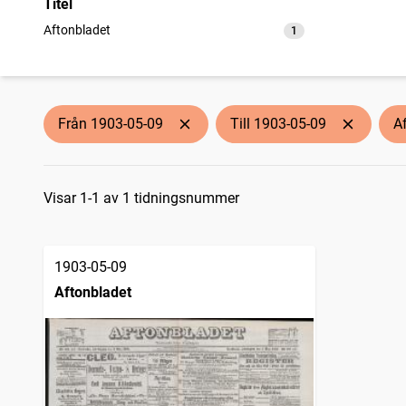
Titel
Aftonbladet
1
träffar
Från 1903-05-09
Till 1903-05-09
A
Sökresultat
Visar 1-1 av 1 tidningsnummer
1903-05-09
Aftonbladet