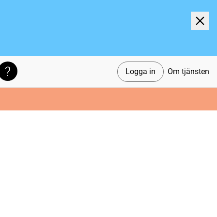
Logga in
Om tjänsten
Söktips