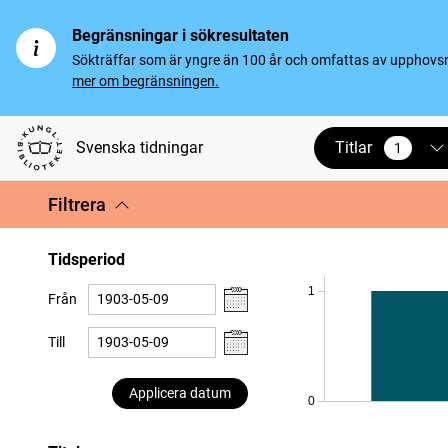
Begränsningar i sökresultaten
Sökträffar som är yngre än 100 år och omfattas av upphovsrät
mer om begränsningen.
Titlar
Svenska tidningar
1
vald
Filtrera
Tidsperiod
1
Från
Till
Applicera datum
0