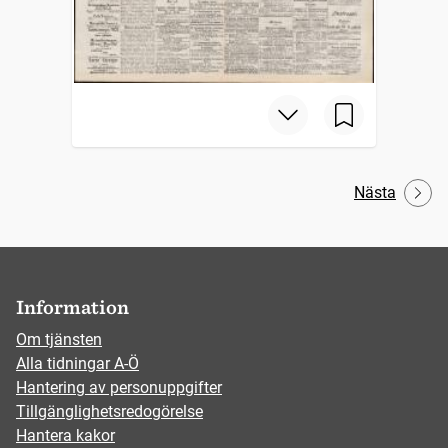
Nästa
Information
Om tjänsten
Alla tidningar A-Ö
Hantering av personuppgifter
Tillgänglighetsredogörelse
Hantera kakor