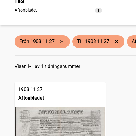
Titel
Aftonbladet
1
träffar
Från 1903-11-27
Till 1903-11-27
A
Sökresultat
Visar 1-1 av 1 tidningsnummer
1903-11-27
Aftonbladet