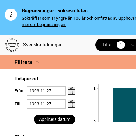
Begränsningar i sökresultaten
Sökträffar som är yngre än 100 år och omfattas av upphovsrät
mer om begränsningen.
Titlar
Svenska tidningar
1
vald
Filtrera
Tidsperiod
1
Från
Till
Applicera datum
0