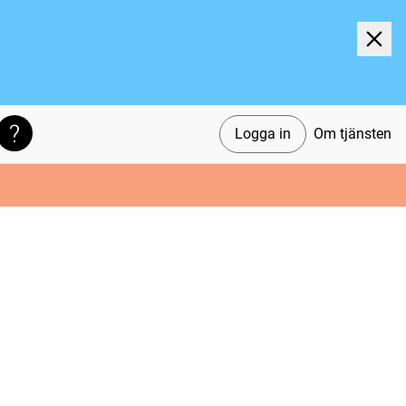
Logga in
Om tjänsten
Söktips