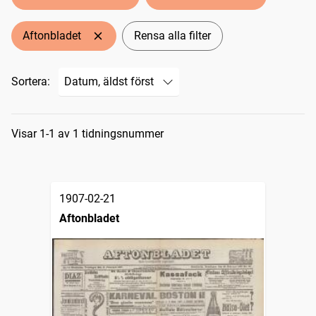
Aftonbladet
Rensa alla filter
Sortera:
Sökresultat
Visar 1-1 av 1 tidningsnummer
1907-02-21
Aftonbladet