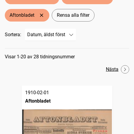
Aftonbladet
Rensa alla filter
Sortera:
Sökresultat
Visar 1-20 av 28 tidningsnummer
Nästa
1910-02-01
Aftonbladet