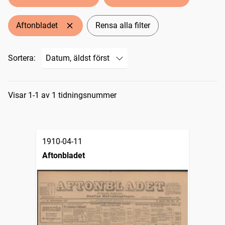
Aftonbladet
Rensa alla filter
Sortera:
Sökresultat
Visar 1-1 av 1 tidningsnummer
1910-04-11
Aftonbladet