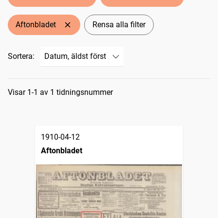
Aftonbladet
Rensa alla filter
Sortera:
Sökresultat
Visar 1-1 av 1 tidningsnummer
1910-04-12
Aftonbladet