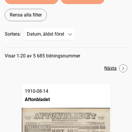
Rensa alla filter
Sortera:
Sökresultat
Visar 1-20 av 5 685 tidningsnummer
Nästa
1910-08-14
Aftonbladet