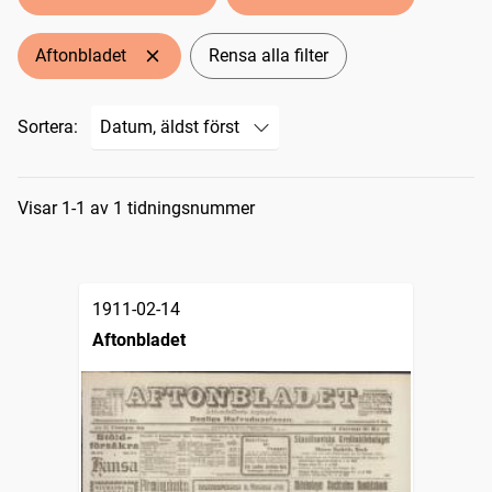
Aftonbladet
Rensa alla filter
Sortera:
Sökresultat
Visar 1-1 av 1 tidningsnummer
1911-02-14
Aftonbladet