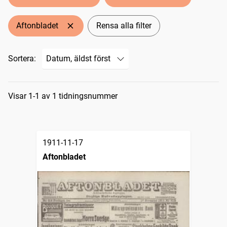
Aftonbladet
Rensa alla filter
Sortera:
Sökresultat
Visar 1-1 av 1 tidningsnummer
1911-11-17
Aftonbladet