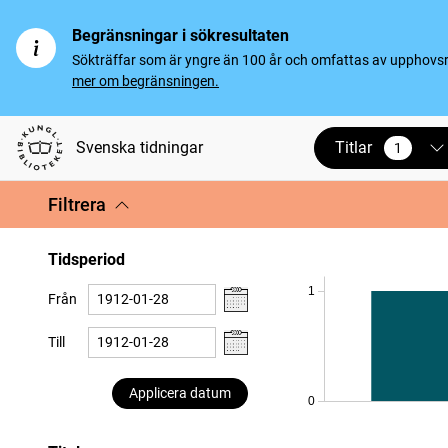
Begränsningar i sökresultaten
Sökträffar som är yngre än 100 år och omfattas av upphovsrät
mer om begränsningen.
Titlar
Svenska tidningar
1
vald
Filtrera
Tidsperiod
1
Från
Till
Applicera datum
0