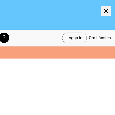
Logga in
Om tjänsten
Söktips