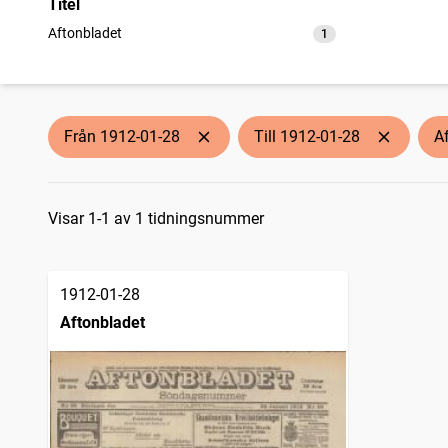
Titel
Aftonbladet
1
träffar
Från 1912-01-28
Till 1912-01-28
A
Sökresultat
Visar 1-1 av 1 tidningsnummer
1912-01-28
Aftonbladet