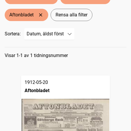
Aftonbladet
Rensa alla filter
Sortera:
Sökresultat
Visar 1-1 av 1 tidningsnummer
1912-05-20
Aftonbladet