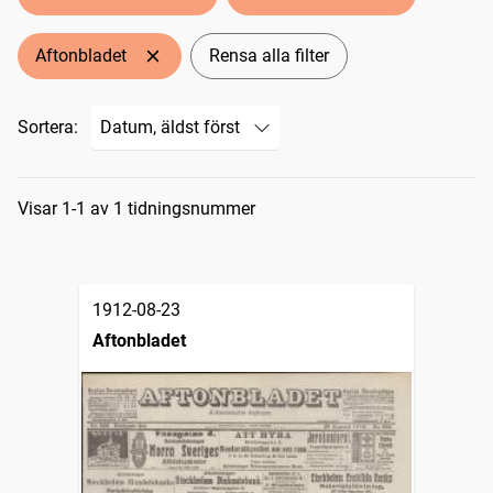
Aftonbladet
Rensa alla filter
Sortera:
Sökresultat
Visar 1-1 av 1 tidningsnummer
1912-08-23
Aftonbladet