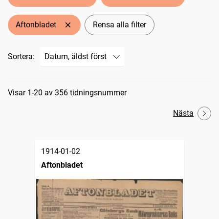
Aftonbladet
Rensa alla filter
Sortera:
Sökresultat
Visar 1-20 av 356 tidningsnummer
Nästa
1914-01-02
Aftonbladet