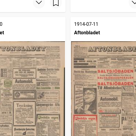
0
1914-07-11
et
Aftonbladet