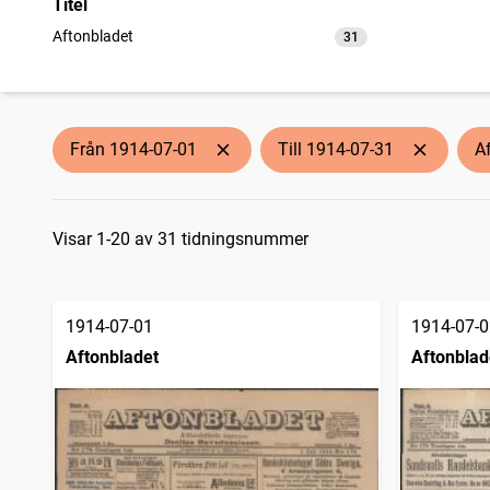
Titel
Aftonbladet
31
träffar
Från 1914-07-01
Till 1914-07-31
A
Sökresultat
Visar 1-20 av 31 tidningsnummer
1914-07-01
1914-07-0
Aftonbladet
Aftonblad