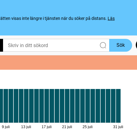
ten visas inte längre i tjänsten när du söker på distans.
Läs
Sök
9 juli
13 juli
17 juli
21 juli
25 juli
31 juli