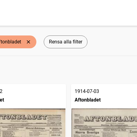
ftonbladet
Rensa alla filter
2
1914-07-03
et
Aftonbladet