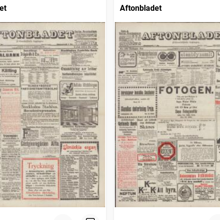
et
Aftonbladet