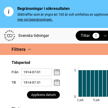
Begränsningar i sökresultaten
Sökträffar som är yngre än 100 år och omfattas av upphovsrät
mer om begränsningen.
Titlar
Svenska tidningar
1
vald
Filtrera
Tidsperiod
1
Från
Till
Applicera datum
0
1 juli
5 juli