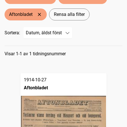
Aftonbladet
Rensa alla filter
Sortera:
Sökresultat
Visar 1-1 av 1 tidningsnummer
1914-10-27
Aftonbladet