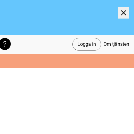
Logga in
Om tjänsten
Söktips