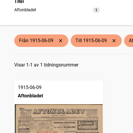
Titel
Aftonbladet
1
träffar
Från 1915-06-09
Till 1915-06-09
A
Sökresultat
Visar 1-1 av 1 tidningsnummer
1915-06-09
Aftonbladet