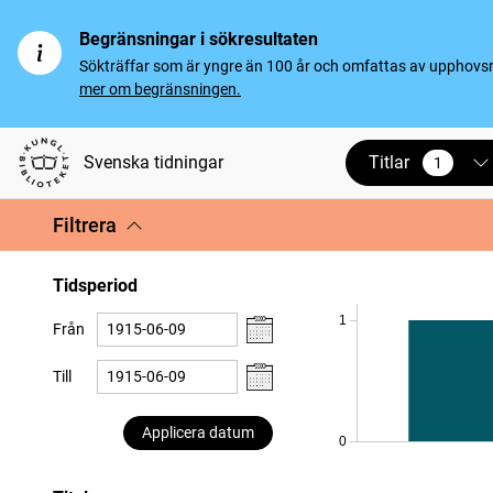
Begränsningar i sökresultaten
Sökträffar som är yngre än 100 år och omfattas av upphovsrät
mer om begränsningen.
Titlar
Svenska tidningar
1
vald
Filtrera
Tidsperiod
1
Från
Till
Applicera datum
0