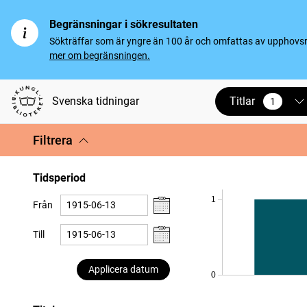
Begränsningar i sökresultaten
Sökträffar som är yngre än 100 år och omfattas av upphovsrät
mer om begränsningen.
Titlar
Svenska tidningar
1
vald
Filtrera
Tidsperiod
1
Från
Till
Applicera datum
0