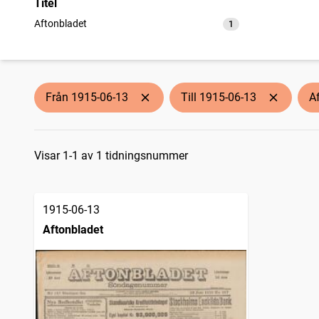
Titel
Aftonbladet
1
träffar
Från 1915-06-13
Till 1915-06-13
A
Sökresultat
Visar 1-1 av 1 tidningsnummer
1915-06-13
Aftonbladet