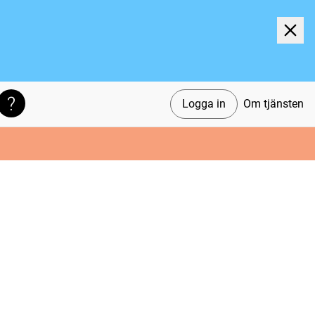
Logga in
Om tjänsten
Söktips