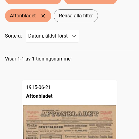
Aftonbladet
Rensa alla filter
Sortera:
Sökresultat
Visar 1-1 av 1 tidningsnummer
1915-06-21
Aftonbladet