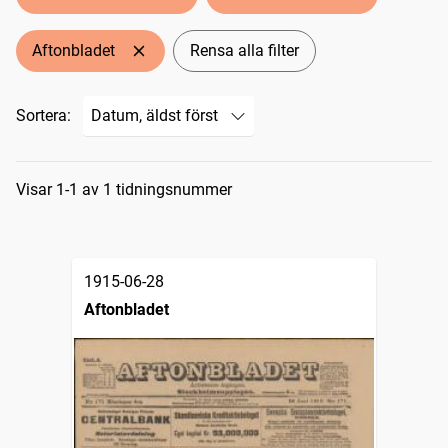
Aftonbladet
Rensa alla filter
Sortera:
Sökresultat
Visar 1-1 av 1 tidningsnummer
1915-06-28
Aftonbladet