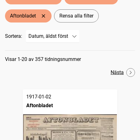
Aftonbladet
Rensa alla filter
Sortera:
Sökresultat
Visar 1-20 av 357 tidningsnummer
Nästa
1917-01-02
Aftonbladet