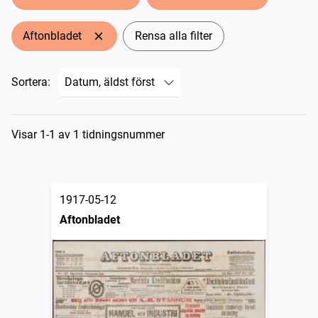
Aftonbladet
Rensa alla filter
Sortera:
Sökresultat
Visar 1-1 av 1 tidningsnummer
1917-05-12
Aftonbladet