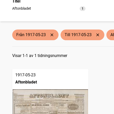
Titel
Aftonbladet
1
träffar
Från 1917-05-23
Till 1917-05-23
A
Sökresultat
Visar 1-1 av 1 tidningsnummer
1917-05-23
Aftonbladet