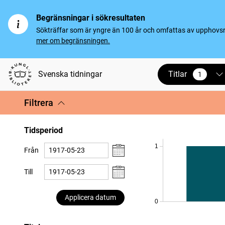
Begränsningar i sökresultaten
Sökträffar som är yngre än 100 år och omfattas av upphovsrät
mer om begränsningen.
Titlar
Svenska tidningar
1
vald
Filtrera
Tidsperiod
1
Från
Till
Applicera datum
0