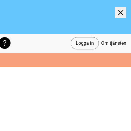
Logga in
Om tjänsten
Söktips