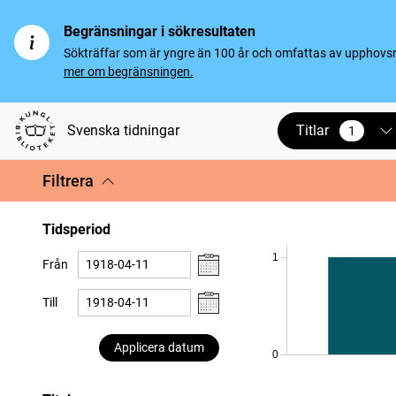
Begränsningar i sökresultaten
Sökträffar som är yngre än 100 år och omfattas av upphovsrät
mer om begränsningen.
Titlar
Svenska tidningar
1
vald
Filtrera
Tidsperiod
1
Från
Till
Applicera datum
0