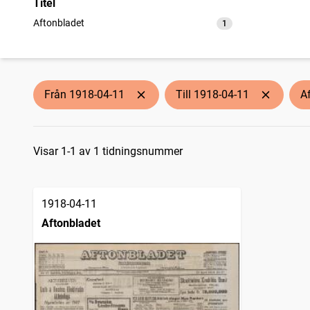
Titel
Aftonbladet
1
träffar
Från 1918-04-11
Till 1918-04-11
A
Sökresultat
Visar 1-1 av 1 tidningsnummer
1918-04-11
Aftonbladet