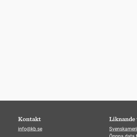
Kontakt
Liknande 
info@kb.se
Svenskameri
Öppna data 