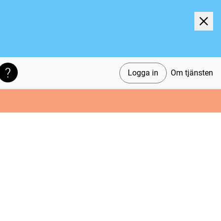
Logga in
Om tjänsten
Söktips