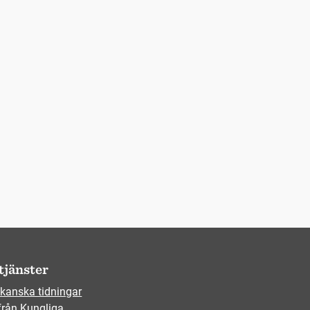
tjänster
kanska tidningar
från Kungliga