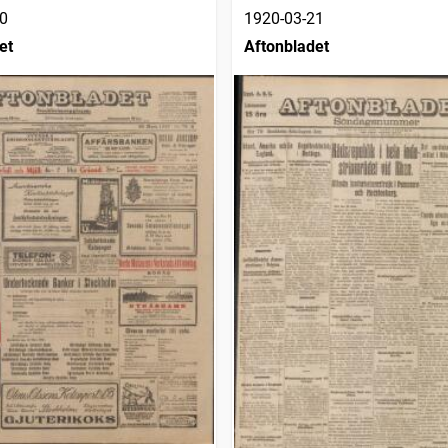
0
1920-03-21
et
Aftonbladet