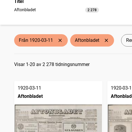
Titel
Aftonbladet
2 278
träffar
Från 1920-03-11
Aftonbladet
Ren
Sökresultat
Visar 1-20 av 2 278 tidningsnummer
1920-03-11
1920-03-1
Aftonbladet
Aftonblad