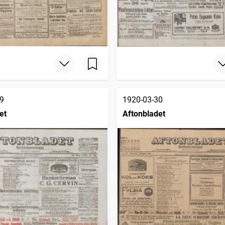
9
1920-03-30
et
Aftonbladet