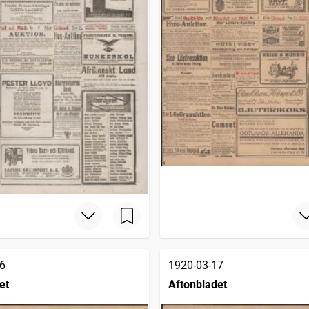
6
1920-03-17
et
Aftonbladet