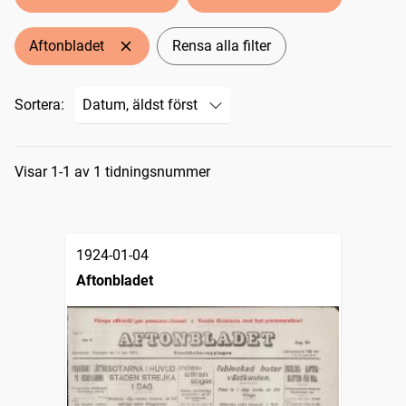
Aftonbladet
Rensa alla filter
Sortera:
Sökresultat
Visar 1-1 av 1 tidningsnummer
1924-01-04
Aftonbladet