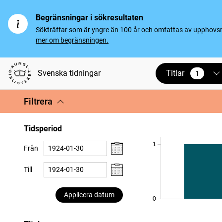
Begränsningar i sökresultaten
Sökträffar som är yngre än 100 år och omfattas av upphovsrät
mer om begränsningen.
Titlar
Svenska tidningar
1
vald
Filtrera
Tidsperiod
1
Från
Till
Applicera datum
0