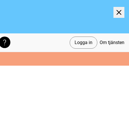
Logga in
Om tjänsten
Söktips