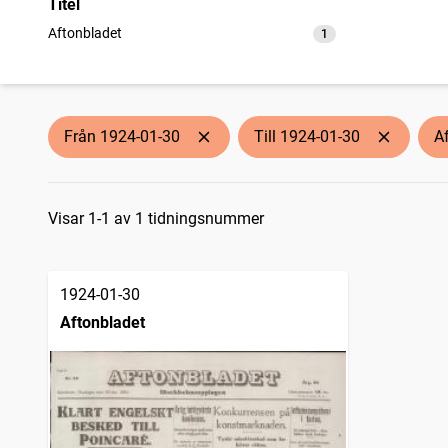
Titel
Aftonbladet
1
träffar
Från 1924-01-30
Till 1924-01-30
A
Sökresultat
Visar 1-1 av 1 tidningsnummer
1924-01-30
Aftonbladet