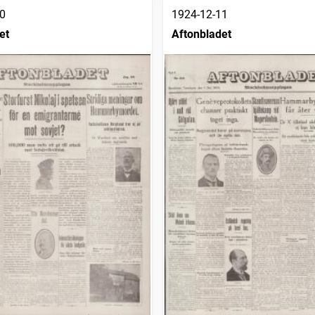
0
1924-12-11
et
Aftonbladet