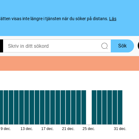
ten visas inte längre i tjänsten när du söker på distans.
Läs
Sök
9 dec.
13 dec.
17 dec.
21 dec.
25 dec.
31 dec.