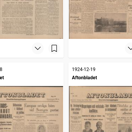
8
1924-12-19
et
Aftonbladet