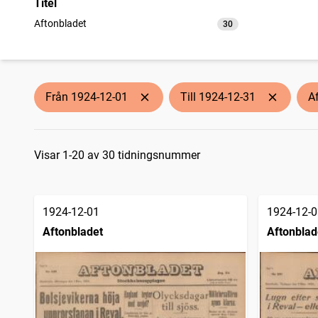
Titel
Aftonbladet
30
träffar
Från 1924-12-01
Till 1924-12-31
A
Sökresultat
Visar 1-20 av 30 tidningsnummer
1924-12-01
1924-12-0
Aftonbladet
Aftonblad