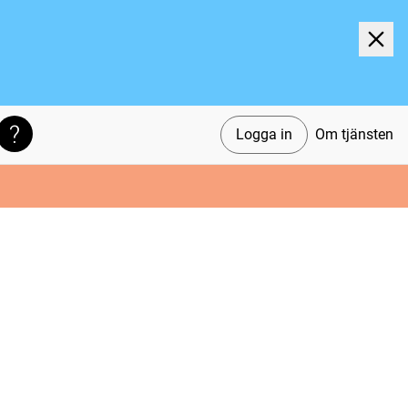
Logga in
Om tjänsten
Söktips