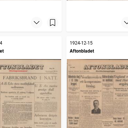
4
1924-12-15
et
Aftonbladet