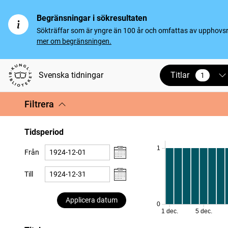
Begränsningar i sökresultaten
Sökträffar som är yngre än 100 år och omfattas av upphovsrät
mer om begränsningen.
Titlar
Svenska tidningar
1
vald
Filtrera
Tidsperiod
1
Från
Till
Applicera datum
0
1 dec.
5 dec.