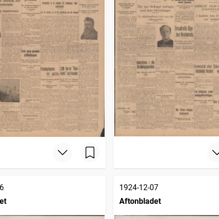
6
1924-12-07
et
Aftonbladet