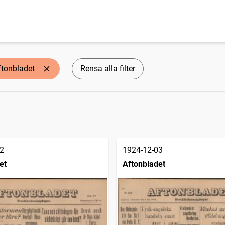
ftonbladet
Rensa alla filter
2
1924-12-03
et
Aftonbladet