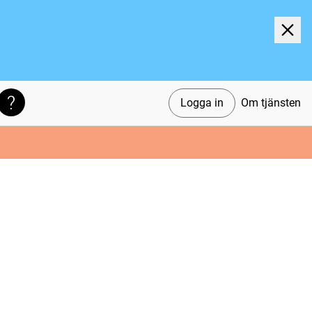
Logga in
Om tjänsten
Söktips