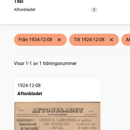
Titel
Aftonbladet
1
träffar
Från 1924-12-08
Till 1924-12-08
A
Sökresultat
Visar 1-1 av 1 tidningsnummer
1924-12-08
Aftonbladet