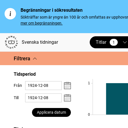
Begränsningar i sökresultaten
Sökträffar som är yngre än 100 år och omfattas av upphovsrät
mer om begränsningen.
Titlar
Svenska tidningar
1
vald
Filtrera
Tidsperiod
1
Från
Till
Applicera datum
0