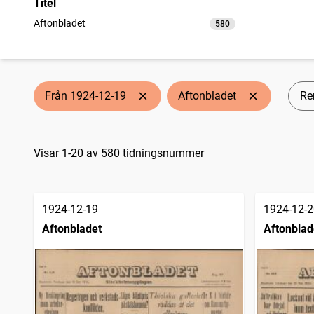
Titel
Aftonbladet
580
träffar
Från 1924-12-19
Aftonbladet
Ren
Sökresultat
Visar 1-20 av 580 tidningsnummer
1924-12-19
1924-12-2
Aftonbladet
Aftonblad