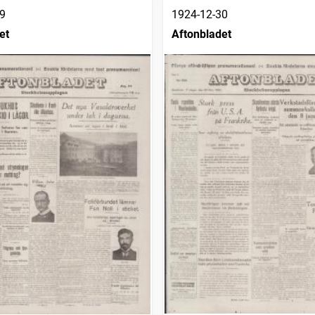
9
1924-12-30
et
Aftonbladet