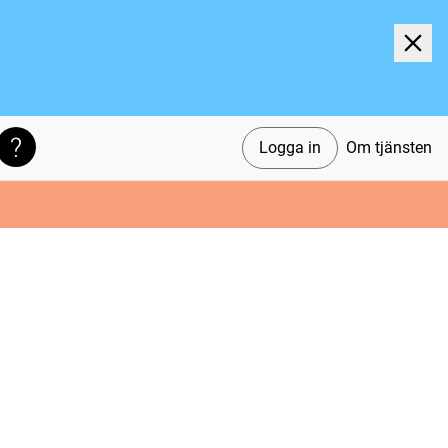
Logga in
Om tjänsten
Söktips