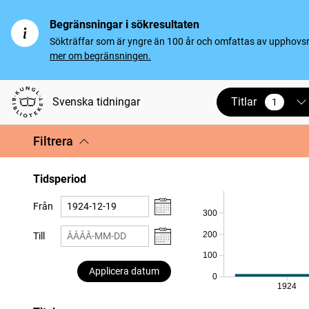
Begränsningar i sökresultaten
Sökträffar som är yngre än 100 år och omfattas av upphovsrät
mer om begränsningen.
Titlar
Svenska tidningar
1
vald
Filtrera
Tidsperiod
Från
300
200
Till
100
Applicera datum
0
1924