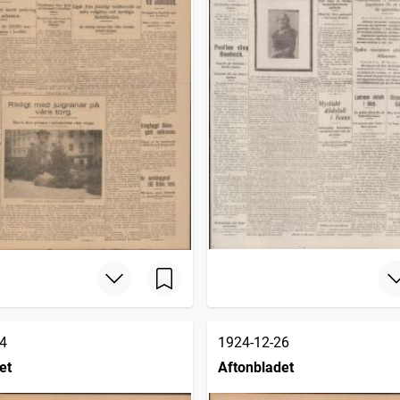
4
1924-12-26
et
Aftonbladet