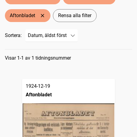
Aftonbladet
Rensa alla filter
Sortera:
Sökresultat
Visar 1-1 av 1 tidningsnummer
1924-12-19
Aftonbladet