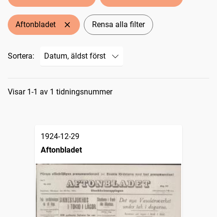
Aftonbladet
Rensa alla filter
Sortera:
Sökresultat
Visar 1-1 av 1 tidningsnummer
1924-12-29
Aftonbladet