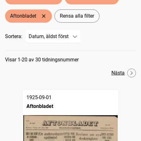
Aftonbladet
Rensa alla filter
Sortera:
Sökresultat
Visar 1-20 av 30 tidningsnummer
Nästa
1925-09-01
Aftonbladet