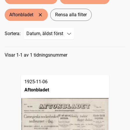
Aftonbladet
Rensa alla filter
Sortera:
Sökresultat
Visar 1-1 av 1 tidningsnummer
1925-11-06
Aftonbladet