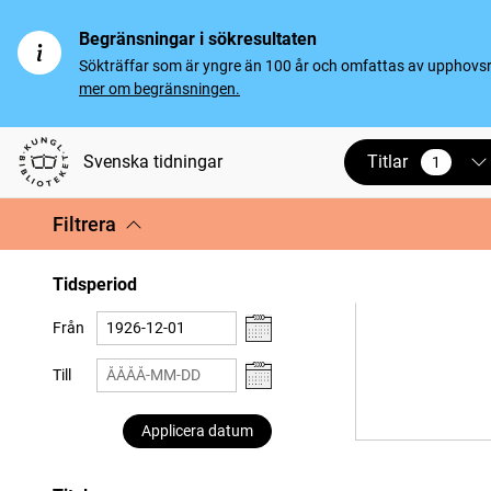
Begränsningar i sökresultaten
Sökträffar som är yngre än 100 år och omfattas av upphovsrät
mer om begränsningen.
Titlar
Svenska tidningar
1
vald
Filtrera
Tidsperiod
Från
Till
Applicera datum