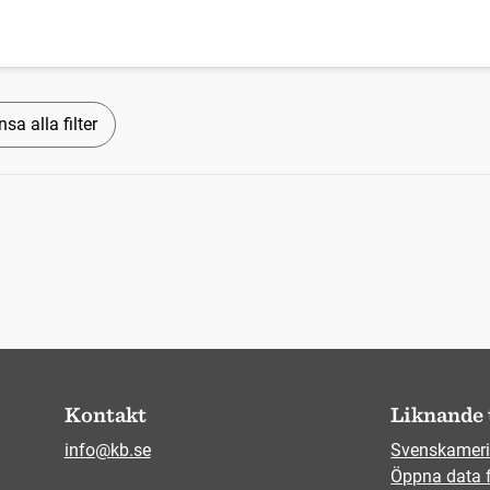
sa alla filter
Kontakt
Liknande 
info@kb.se
Svenskameri
Öppna data 