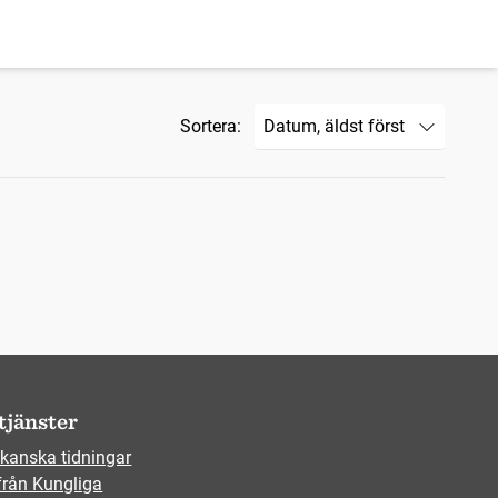
Sortera:
tjänster
kanska tidningar
från Kungliga