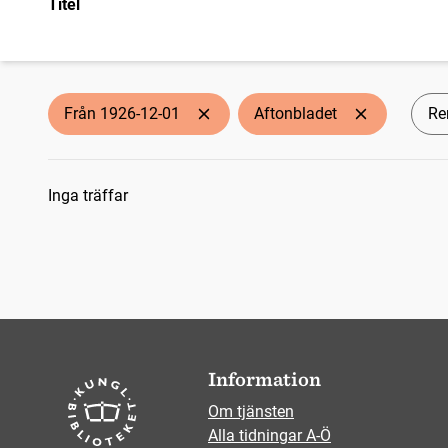
Titel
Från 1926-12-01
Aftonbladet
Ren
Sökresultat
Inga träffar
Information
Om tjänsten
Alla tidningar A-Ö