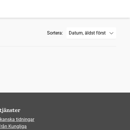
Sortera:
tjänster
kanska tidningar
från Kungliga