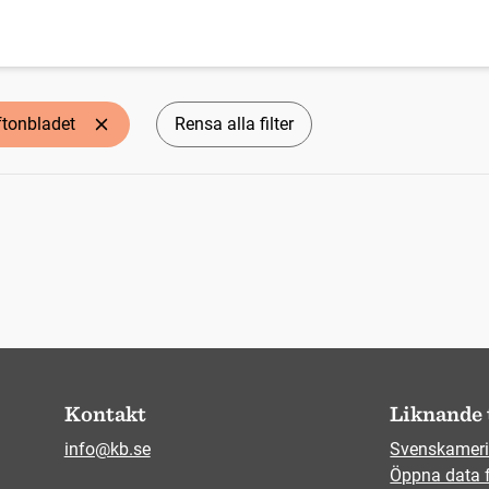
ftonbladet
Rensa alla filter
Kontakt
Liknande 
info@kb.se
Svenskameri
Öppna data 