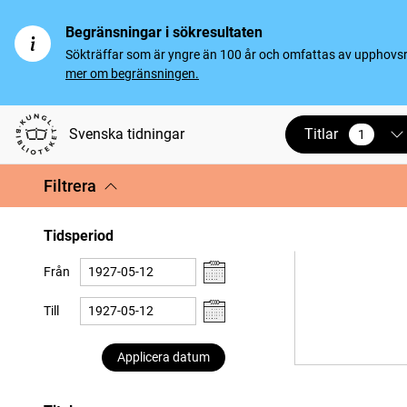
Begränsningar i sökresultaten
Sökträffar som är yngre än 100 år och omfattas av upphovsrät
mer om begränsningen.
Titlar
Svenska tidningar
1
vald
Filtrera
Tidsperiod
Från
Till
Applicera datum