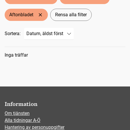
Aftonbladet
Rensa alla filter
Sortera:
Sökresultat
Inga träffar
Information
Om tjänsten
Alla tidningar A-Ö
Hantering av personuppgifter