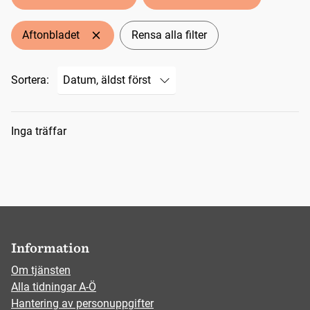
Aftonbladet
Rensa alla filter
Sortera:
Sökresultat
Inga träffar
Information
Om tjänsten
Alla tidningar A-Ö
Hantering av personuppgifter