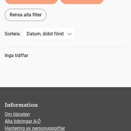
Rensa alla filter
Sortera:
Sökresultat
Inga träffar
Information
Om tjänsten
Alla tidningar A-Ö
Hantering av personuppgifter