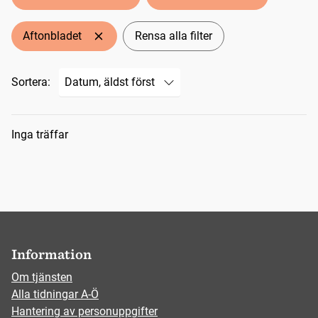
Aftonbladet
Rensa alla filter
Sortera:
Sökresultat
Inga träffar
Information
Om tjänsten
Alla tidningar A-Ö
Hantering av personuppgifter