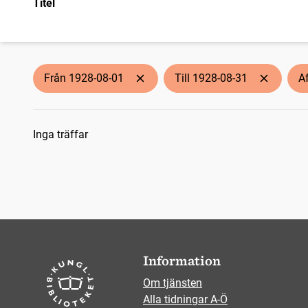
Titel
Från 1928-08-01
Till 1928-08-31
A
Sökresultat
Inga träffar
Information
Om tjänsten
Alla tidningar A-Ö