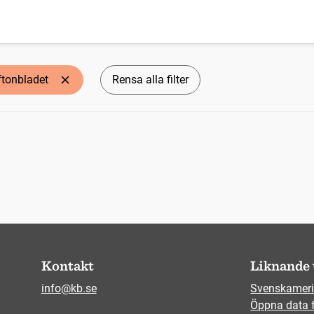
ftonbladet
Rensa alla filter
Kontakt
Liknande 
info@kb.se
Svenskameri
Öppna data 