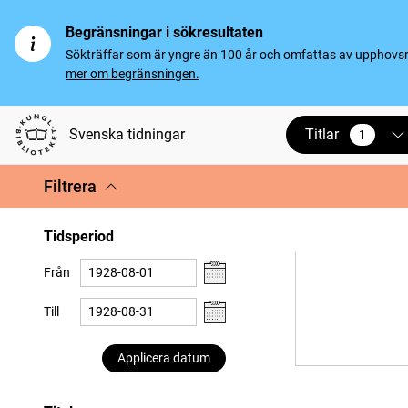
Begränsningar i sökresultaten
Sökträffar som är yngre än 100 år och omfattas av upphovsrät
mer om begränsningen.
Titlar
Svenska tidningar
1
vald
Filtrera
Tidsperiod
Från
Till
Applicera datum