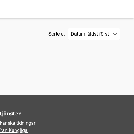
Sortera:
tjänster
kanska tidningar
från Kungliga