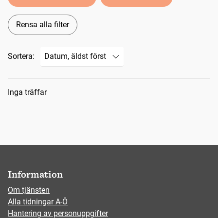
Rensa alla filter
Sortera:
Sökresultat
Inga träffar
Information
Om tjänsten
Alla tidningar A-Ö
Hantering av personuppgifter