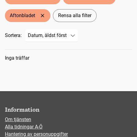
Aftonbladet
Rensa alla filter
Sortera:
Sökresultat
Inga träffar
Information
Om tjänsten
Alla tidningar A-Ö
Hantering av personuppgifter