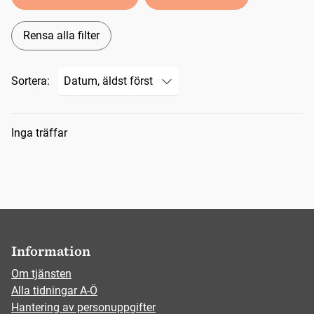
Rensa alla filter
Sortera:
Sökresultat
Inga träffar
Information
Om tjänsten
Alla tidningar A-Ö
Hantering av personuppgifter